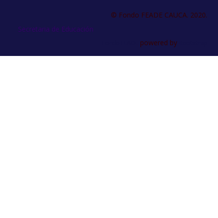
© Fondo FEADE CAUCA. 2020.
Secretaria de Educación
powered by
Fondo FEADE
Bootstrap